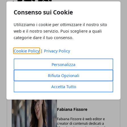
Facebook
Twitter
Whatsapp
Consenso sui Cookie
Utilizziamo i cookie per ottimizzare il nostro sito
web e il nostro servizio. Puoi scegliere a quali
Articolo Precedente
Articolo Successivo
categorie dare il tuo consenso.
Vino piemontese, 18,8
Torino, poker illegale in un
milioni di euro per
bar: due denunce e locale
investimenti e promozione:
sequestrato
Cookie Policy
|
Privacy Policy
la Regione punta sui
mercati esteri
Personalizza
Rifiuta Opzionali
Accetta Tutto
Fabiana Fissore
Fabiana Fissore è web editor e
creator di contenuti dedicati a