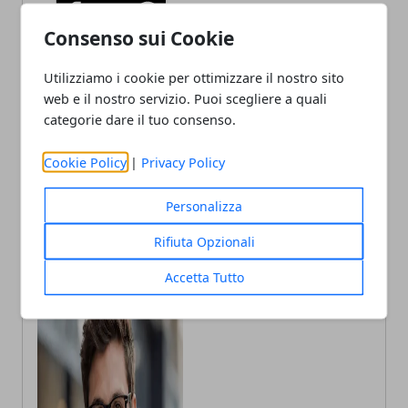
Facebook
Twitter
Whatsapp
Consenso sui Cookie
Utilizziamo i cookie per ottimizzare il nostro sito
web e il nostro servizio. Puoi scegliere a quali
Articolo Precedente
Articolo Successivo
categorie dare il tuo consenso.
Torino, sanità e
Distretto del Commercio,
infrastrutture al centro
nuova fase a Moncalieri:
Cookie Policy
|
Privacy Policy
dell’agenda regionale:
bando imprese al via
settimana intensa tra leggi
e cantieri
Personalizza
Rifiuta Opzionali
Accetta Tutto