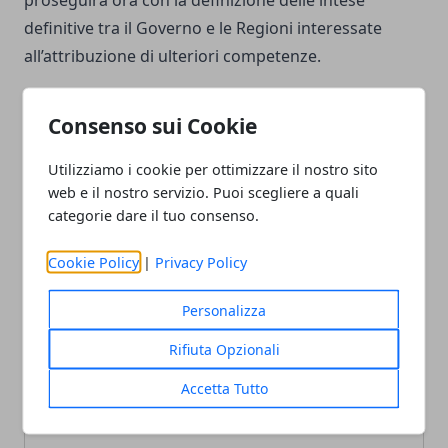
definitive tra il Governo e le Regioni interessate
all’attribuzione di ulteriori competenze.
Consenso sui Cookie
Utilizziamo i cookie per ottimizzare il nostro sito
Facebook
Twitter
Whatsapp
web e il nostro servizio. Puoi scegliere a quali
categorie dare il tuo consenso.
Cookie Policy
|
Privacy Policy
Articolo Precedente
Articolo Successivo
Personalizza
Immobili non residenziali,
Confindustria Piemonte,
nel 2025 scambi in crescita
nominata la nuova
Rifiuta Opzionali
del 4,9%
squadra della Piccola
Industria
Accetta Tutto