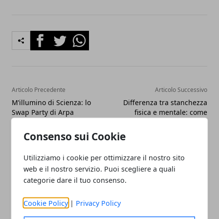
Facebook
Twitter
Whatsapp
Articolo Precedente
Articolo Successivo
M’illumino di Scienza: lo
Differenza tra stanchezza
Swap Party di Arpa
fisica e mentale: come
Piemonte per ridurre i
riconoscerle?
rifiuti tessili
Consenso sui Cookie
Utilizziamo i cookie per ottimizzare il nostro sito
web e il nostro servizio. Puoi scegliere a quali
categorie dare il tuo consenso.
Cookie Policy
|
Privacy Policy