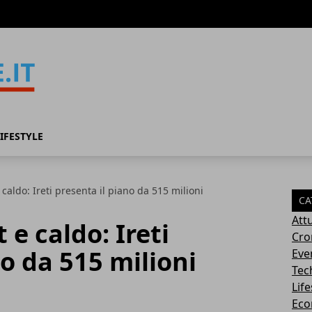
IFESTYLE
 caldo: Ireti presenta il piano da 515 milioni
CA
Attu
 e caldo: Ireti
Cro
no da 515 milioni
Eve
Tec
Life
Eco