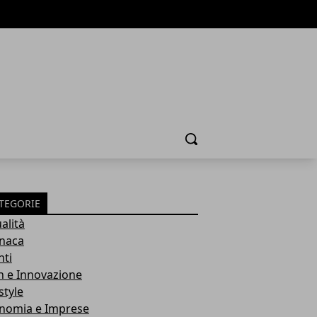
Cerca
TEGORIE
alità
naca
nti
h e Innovazione
style
nomia e Imprese