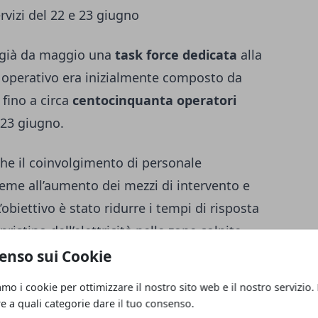
rvizi del 22 e 23 giugno
to già da maggio una
task force dedicata
alla
po operativo era inizialmente composto da
 fino a circa
centocinquanta operatori
e 23 giugno.
he il coinvolgimento di personale
sieme all’aumento dei mezzi di intervento e
’obiettivo è stato ridurre i tempi di risposta
pristino dell’elettricità nelle zone colpite
enso sui Cookie
amo i cookie per ottimizzare il nostro sito web e il nostro servizio.
 che, pur in presenza di condizioni
re a quali categorie dare il tuo consenso.
 2025, il numero dei guasti e i tempi medi di