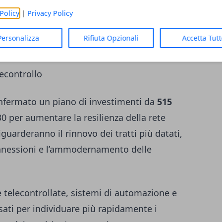
ioramento. Il risultato, secondo Ireti, è
Policy
|
Privacy Policy
ati sulla rete e a una diversa organizzazione
Personalizza
Rifiuta Opzionali
Accetta Tut
rgenza.
lecontrollo
confermato un piano di investimenti da
515
030 per aumentare la resilienza della rete
riguarderanno il rinnovo dei tratti più datati,
onnessioni e l’ammodernamento delle
telecontrollate, sistemi di automazione e
sati per individuare più rapidamente i