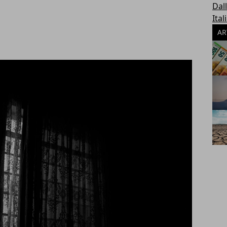
Dal
Ital
AR