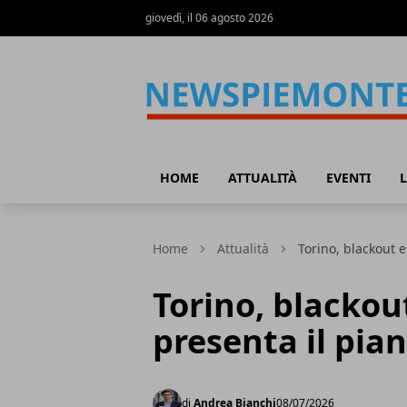
giovedì, il 06 agosto 2026
News Piemonte
HOME
ATTUALITÀ
EVENTI
L
Home
Attualità
Torino, blackout e
Torino, blackout
presenta il pia
di
Andrea Bianchi
08/07/2026