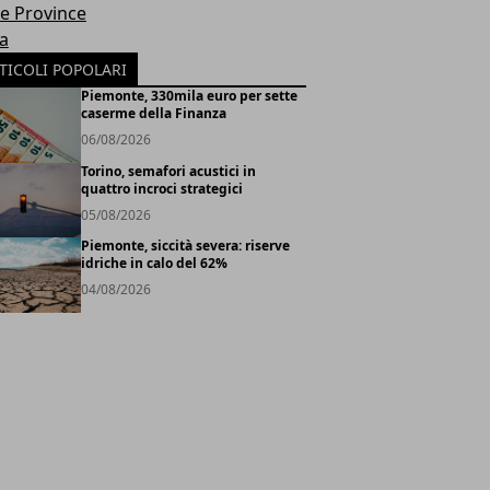
le Province
ia
TICOLI POPOLARI
Piemonte, 330mila euro per sette
caserme della Finanza
06/08/2026
Torino, semafori acustici in
quattro incroci strategici
05/08/2026
Piemonte, siccità severa: riserve
idriche in calo del 62%
04/08/2026