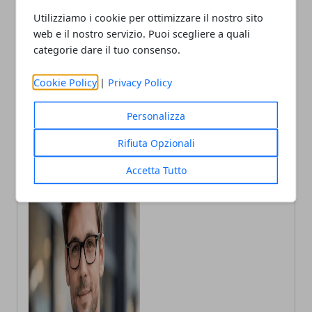
Utilizziamo i cookie per ottimizzare il nostro sito
Articolo Precedente
Articolo Successivo
web e il nostro servizio. Puoi scegliere a quali
Abbondanti nevicate in
Giorno della Memoria: a
categorie dare il tuo consenso.
montagna: rischio
Torino un programma di
valanghe elevato alle alte
iniziative tra storia, cultura
Cookie Policy
|
Privacy Policy
quote
e cittadinanza
Personalizza
Rifiuta Opzionali
Accetta Tutto