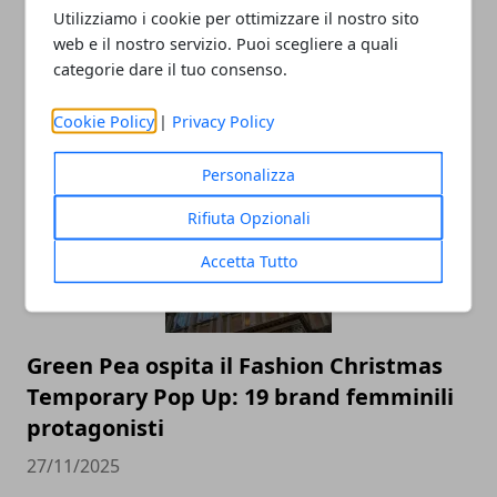
Utilizziamo i cookie per ottimizzare il nostro sito
web e il nostro servizio. Puoi scegliere a quali
categorie dare il tuo consenso.
Cookie Policy
|
Privacy Policy
ARTICOLI CORRELATI
Personalizza
Rifiuta Opzionali
Accetta Tutto
Green Pea ospita il Fashion Christmas
Temporary Pop Up: 19 brand femminili
protagonisti
27/11/2025