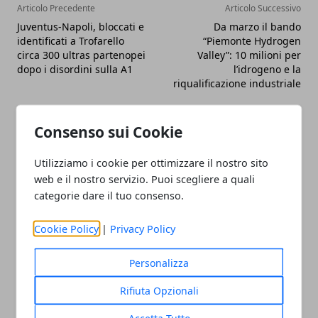
Articolo Precedente
Articolo Successivo
Juventus-Napoli, bloccati e
Da marzo il bando
identificati a Trofarello
“Piemonte Hydrogen
circa 300 ultras partenopei
Valley”: 10 milioni per
dopo i disordini sulla A1
l’idrogeno e la
riqualificazione industriale
Consenso sui Cookie
Utilizziamo i cookie per ottimizzare il nostro sito
web e il nostro servizio. Puoi scegliere a quali
categorie dare il tuo consenso.
Cookie Policy
|
Privacy Policy
Personalizza
Rifiuta Opzionali