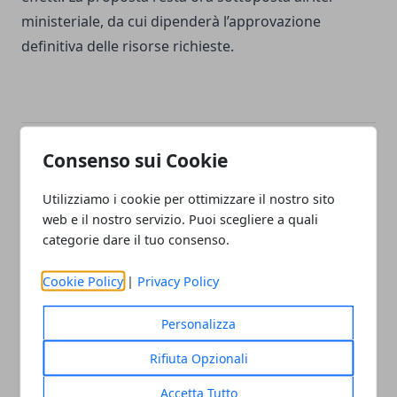
ministeriale, da cui dipenderà l’approvazione
definitiva delle risorse richieste.
Consenso sui Cookie
Facebook
Twitter
Whatsapp
Utilizziamo i cookie per ottimizzare il nostro sito
web e il nostro servizio. Puoi scegliere a quali
categorie dare il tuo consenso.
Articolo Precedente
Articolo Successivo
Cookie Policy
|
Privacy Policy
Torino, hotel al 70%:
Torino, 28,5 milioni per la
Federalberghi chiede il
nuova GAM
polo congressi
Personalizza
Rifiuta Opzionali
Accetta Tutto