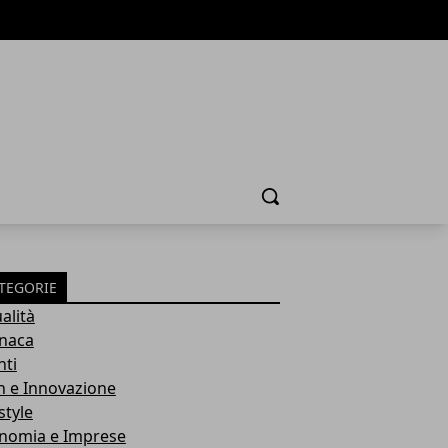
Cerca
TEGORIE
alità
naca
nti
h e Innovazione
style
nomia e Imprese