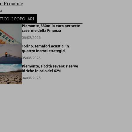
le Province
ia
TICOLI POPOLARI
Piemonte, 330mila euro per sette
caserme della Finanza
06/08/2026
Torino, semafori acustici in
quattro incroci strategici
05/08/2026
Piemonte, siccità severa: riserve
idriche in calo del 62%
04/08/2026