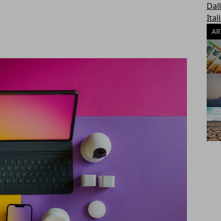
Dal
Ital
AR