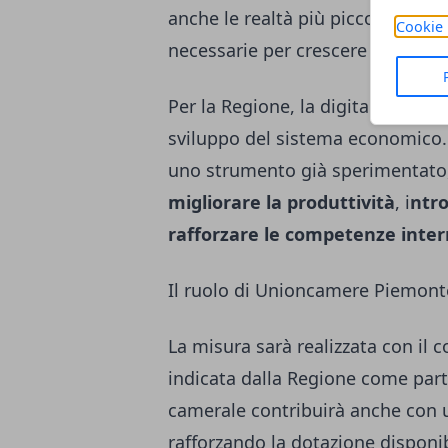
anche le realtà più piccole nelle 
Cookie 
necessarie per crescere e affront
Per la Regione, la digitalizzazion
sviluppo del sistema economico. D
uno strumento già sperimentato,
migliorare la produttività
, i
ntro
rafforzare le competenze inter
Il ruolo di Unioncamere Piemont
La misura sarà realizzata con il 
indicata dalla Regione come partne
camerale contribuirà anche con u
rafforzando la dotazione disponib