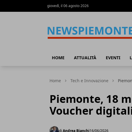
giovedì, il 06 agosto 2026
News Piemonte
HOME
ATTUALITÀ
EVENTI
L
Home
Tech e Innovazione
Piemont
Piemonte, 18 mi
Voucher digital
di
Andrea Bianchi
16/06/2026