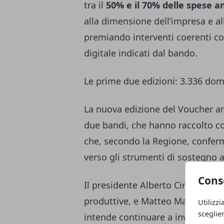
tra il
50% e il 70% delle spese a
alla dimensione dell’impresa e all
premiando interventi coerenti con
digitale indicati dal bando.
Le prime due edizioni: 3.336 do
La nuova edizione del Voucher arr
due bandi, che hanno raccolto 
che, secondo la Regione, conferm
verso gli strumenti di sostegno al
Cons
Il presidente Alberto Cirio e gli 
produttive, e Matteo Marnati, al
Utilizzi
sceglie
intende continuare a investire s