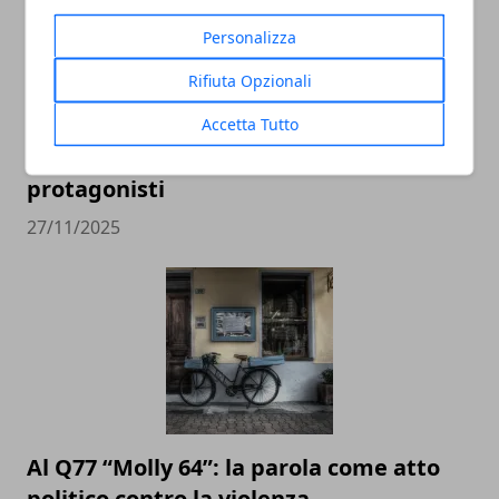
Personalizza
Rifiuta Opzionali
Green Pea ospita il Fashion Christmas
Accetta Tutto
Temporary Pop Up: 19 brand femminili
protagonisti
27/11/2025
Al Q77 “Molly 64”: la parola come atto
politico contro la violenza