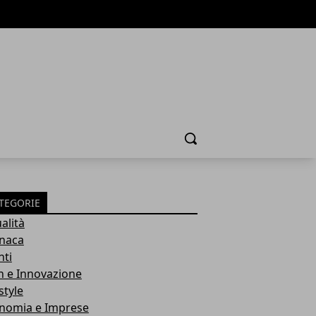
Cerca
TEGORIE
alità
naca
nti
h e Innovazione
style
nomia e Imprese