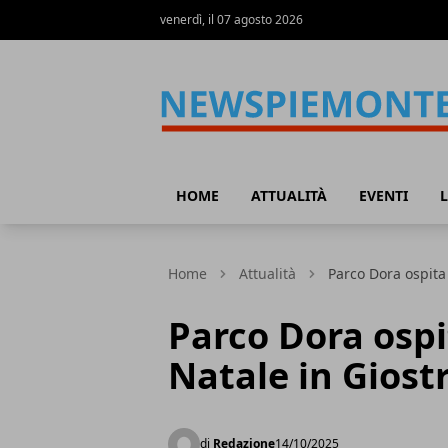
venerdì, il 07 agosto 2026
News Piemonte
HOME
ATTUALITÀ
EVENTI
L
Home
Attualità
Parco Dora ospit
Parco Dora osp
Natale in Giost
di
Redazione
14/10/2025