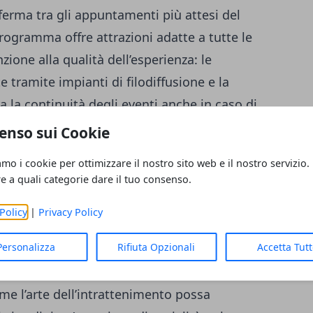
ferma tra gli appuntamenti più attesi del
programma offre attrazioni adatte a tutte le
zione alla qualità dell’esperienza: le
 tramite impianti di filodiffusione e la
a la continuità degli eventi anche in caso di
enso sui Cookie
amo i cookie per ottimizzare il nostro sito web e il nostro servizio.
tà del divertimento
re a quali categorie dare il tuo consenso.
lta strategica per la gestione logistica
Policy
|
Privacy Policy
degli spazi consente la corretta
Personalizza
Rifiuta Opzionali
Accetta Tut
punti di ristoro, mentre la pianificazione dei
avorisce la circolazione ordinata dei
come l’arte dell’intrattenimento possa