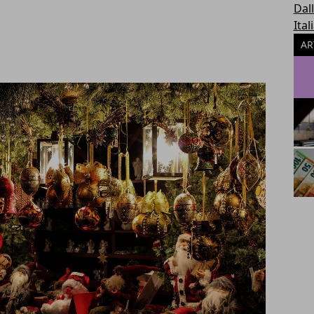
Dal
Ital
AR