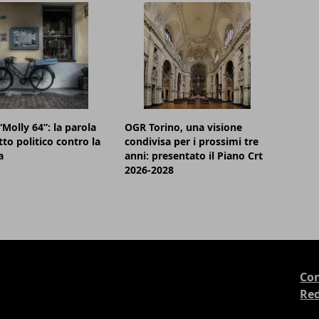
“Molly 64”: la parola
OGR Torino, una visione
to politico contro la
condivisa per i prossimi tre
a
anni: presentato il Piano Crt
2026-2028
Con
Re