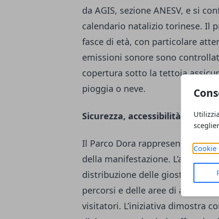
da AGIS, sezione ANESV, e si con
calendario natalizio torinese. Il 
fasce di età, con particolare atten
emissioni sonore sono controllate
copertura sotto la tettoia assicur
pioggia o neve.
Cons
Utilizzi
Sicurezza, accessibilità e quali
sceglie
Il Parco Dora rappresenta una sce
Cookie 
della manifestazione. L’ampiezza 
distribuzione delle giostre e dei 
percorsi e delle aree di accesso f
visitatori. L’iniziativa dimostra 