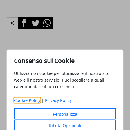
Facebook
Twitter
Whatsapp
Articolo Precedente
Articolo Successivo
Consenso sui Cookie
A Palazzo Lascaris un
Inail, novità per il 2026:
ponte tra Piemonte e
riduzione premi e nuovi
Grecia: la delegazione di
Indici di Gravità Medi
Utilizziamo i cookie per ottimizzare il nostro sito
Kilkis in visita istituzionale
web e il nostro servizio. Puoi scegliere a quali
categorie dare il tuo consenso.
Cookie Policy
|
Privacy Policy
Personalizza
Redazione
Rifiuta Opzionali