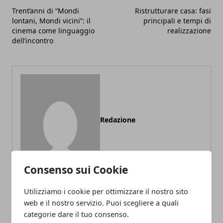
Trent’anni di “Mondi
Ristrutturare casa: fasi
lontani, Mondi vicini”: il
principali e tempi di
cinema come linguaggio
realizzazione
dell’incontro
Redazione
Consenso sui Cookie
Utilizziamo i cookie per ottimizzare il nostro sito
web e il nostro servizio. Puoi scegliere a quali
ARTICOLI CORRELATI
categorie dare il tuo consenso.