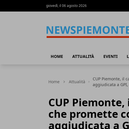
giovedì, il 06 agosto 2026
News Piemonte
HOME
ATTUALITÀ
EVENTI
L
CUP Piemonte, il c
Home
Attualità
aggiudicata a GPI,
CUP Piemonte, i
che promette co
aggiudicata a G