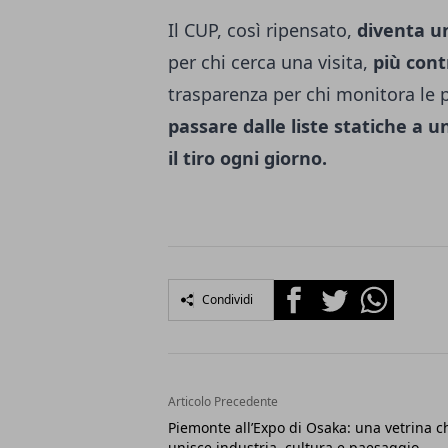
Il CUP, così ripensato,
diventa un
per chi cerca una visita,
più cont
trasparenza per chi monitora le
passare dalle liste statiche a 
il tiro ogni giorno.
Facebook
Twitter
Whatsapp
Condividi
Articolo Precedente
Piemonte all’Expo di Osaka: una vetrina c
unisce industria, cultura e paesaggio