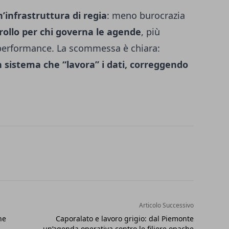
’infrastruttura di regia
: meno burocrazia
rollo per chi governa le agende
, più
 performance. La scommessa è chiara:
un sistema che “lavora” i dati, correggendo
Articolo Successivo
he
Caporalato e lavoro grigio: dal Piemonte
un’agenda operativa contro le filiere opache