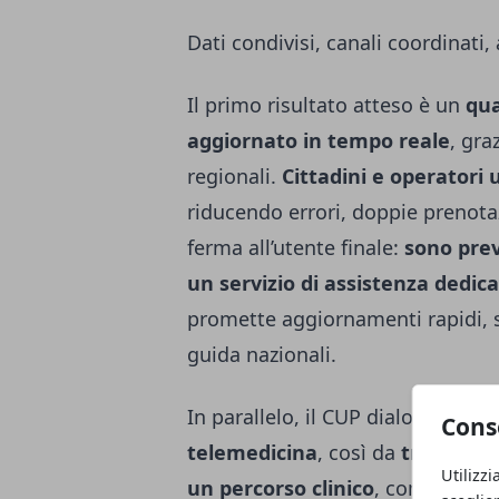
Dati condivisi, canali coordinati
Il primo risultato atteso è un
qua
aggiornato in tempo reale
, gra
regionali.
Cittadini e operatori 
riducendo errori, doppie prenotazi
ferma all’utente finale:
sono prev
un servizio di assistenza dedic
promette aggiornamenti rapidi, si
guida nazionali.
In parallelo, il CUP dialogherà c
Cons
telemedicina
, così da
trasforma
Utilizzi
un percorso clinico
, con promem