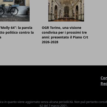
“Molly 64”: la parola
OGR Torino, una visione
to politico contro la
condivisa per i prossimi tre
a
anni: presentato il Piano Crt
2026-2028
Con
Re
ica in quanto viene aggiornato senza alcuna periodicità. Non può pertanto consider
62 del 7 marzo 2001.