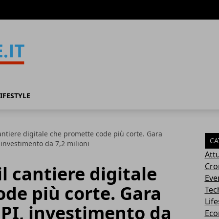
IFESTYLE
antiere digitale che promette code più corte. Gara
CA
 investimento da 7,2 milioni
Attu
Cro
l cantiere digitale
Eve
de più corte. Gara
Tec
Life
PI, investimento da
Eco