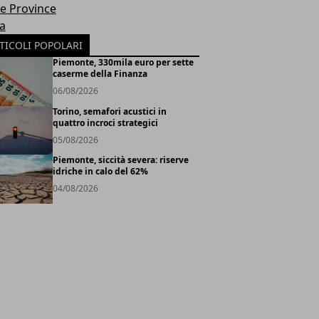
le Province
ia
TICOLI POPOLARI
Piemonte, 330mila euro per sette
caserme della Finanza
06/08/2026
Torino, semafori acustici in
quattro incroci strategici
05/08/2026
Piemonte, siccità severa: riserve
idriche in calo del 62%
04/08/2026