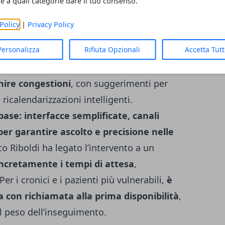
re a quali categorie dare il tuo consenso.
Policy
|
Privacy Policy
erfacce “amiche” per chi chiama
Personalizza
Rifiuta Opzionali
Accetta Tut
redittivi per
distribuire meglio la
ire congestioni
, con suggerimenti per
ricalendarizzazioni intelligenti.
 base: interfacce semplificate, canali
per garantire ascolto e precisione nelle
o Riboldi ha legato l’intervento a un
oncretamente i tempi di attesa
,
Per i cronici e i pazienti più vulnerabili,
è
va con richiamata alla prima disponibilità
,
il peso dell’inseguimento.