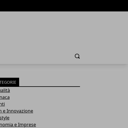
Cerca
TEGORIE
alità
naca
nti
h e Innovazione
style
nomia e Imprese