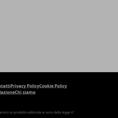
tatti
Privacy Policy
Cookie Policy
dazione
Chi siamo
arsi un prodotto editoriale ai sensi della legge n°