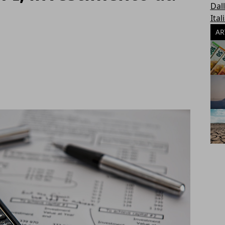
Dal
Ital
AR