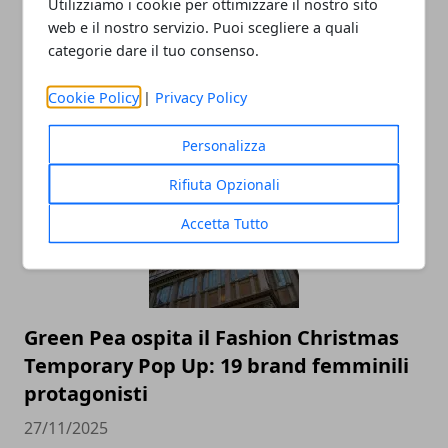
Utilizziamo i cookie per ottimizzare il nostro sito
web e il nostro servizio. Puoi scegliere a quali
categorie dare il tuo consenso.
Cookie Policy
|
Privacy Policy
ARTICOLI CORRELATI
Personalizza
Rifiuta Opzionali
Accetta Tutto
Green Pea ospita il Fashion Christmas
Temporary Pop Up: 19 brand femminili
protagonisti
27/11/2025