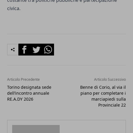
costante tra politiche pubbliche e partecipazione
civica.
Facebook
Twitter
Whatsapp
Articolo Precedente
Articolo Successivo
Torino designata sede
Benne di Corio, al via il
dell’incontro annuale
piano per completare i
RE.A.DY 2026
marciapiedi sulla
Provinciale 22