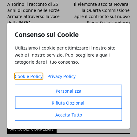
A Torino il racconto di 25
Il Piemonte ascolta Novara:
anni di donne nelle Forze
la Quarta Commissione
Armate attraverso la voce
apre il confronto sul nuovo
della PASFA
Piano Socio-sanitario
Consenso sui Cookie
Utilizziamo i cookie per ottimizzare il nostro sito
web e il nostro servizio. Puoi scegliere a quali
categorie dare il tuo consenso.
Redazione
Cookie Policy
|
Privacy Policy
Personalizza
Rifiuta Opzionali
Accetta Tutto
ARTICOLI CORRELATI