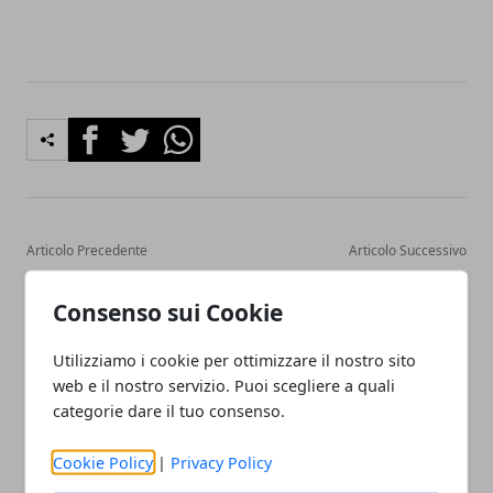
Facebook
Twitter
Whatsapp
Articolo Precedente
Articolo Successivo
PIAO Regione Piemonte
Percorsi di Formazione
2025–2027: aperta la fase
Scuola-Lavoro: Arpa
Consenso sui Cookie
delle osservazioni
Piemonte apre a 30
studenti delle superiori
Utilizziamo i cookie per ottimizzare il nostro sito
web e il nostro servizio. Puoi scegliere a quali
categorie dare il tuo consenso.
Cookie Policy
|
Privacy Policy