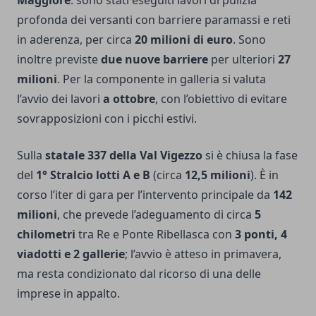
Maggiore
: sono stati eseguiti lavori di pulizia
profonda dei versanti con barriere paramassi e reti
in aderenza, per circa
20 milioni di euro
. Sono
inoltre previste
due nuove barriere
per ulteriori
27
milioni
. Per la componente in galleria si valuta
l’avvio dei lavori
a ottobre
, con l’obiettivo di evitare
sovrapposizioni con i picchi estivi.
Sulla
statale 337 della Val Vigezzo
si è chiusa la fase
del
1° Stralcio lotti A e B
(circa
12,5 milioni
). È in
corso l’iter di gara per l’intervento principale da
142
milioni
, che prevede l’adeguamento di circa
5
chilometri
tra Re e Ponte Ribellasca con
3 ponti, 4
viadotti e 2 gallerie
; l’avvio è atteso in primavera,
ma resta condizionato dal ricorso di una delle
imprese in appalto.