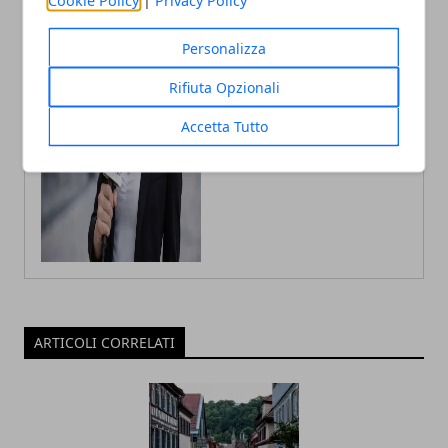
Fabiana Fissore
Personalizza
Fabiana Fissore è web editor e
creator di contenuti dedicati a
Rifiuta Opzionali
lifestyle urbano ed eventi locali.
Racconta la città con uno stile fresco
Accetta Tutto
e coinvolgente, a stretto contatto con
il territorio.
ARTICOLI CORRELATI