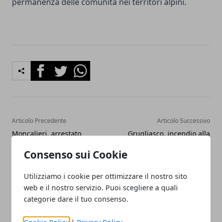
permanenza delle comunità nei territori alpini.
Facebook
Twitter
Whatsapp
Articolo Precedente
Articolo Successivo
Moncalieri, arrestato
Grugliasco, incendio alla
35enne albanese con
ex Panda: monitoraggi
Consenso sui Cookie
documenti falsi
Arpa
Utilizziamo i cookie per ottimizzare il nostro sito
web e il nostro servizio. Puoi scegliere a quali
categorie dare il tuo consenso.
Cookie Policy
|
Privacy Policy