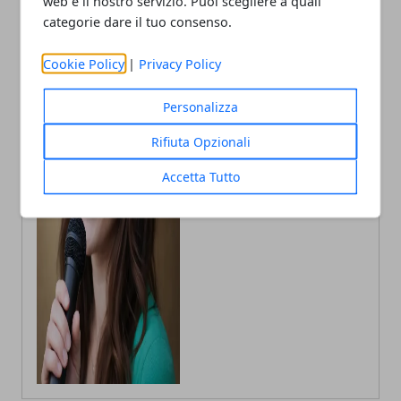
web e il nostro servizio. Puoi scegliere a quali
categorie dare il tuo consenso.
Cookie Policy
|
Privacy Policy
Personalizza
Annalisa Biasi
Rifiuta Opzionali
Autrice di articoli per blog, laureata
in Psicologia con la passione per la
Accetta Tutto
scrittura e le guide How to